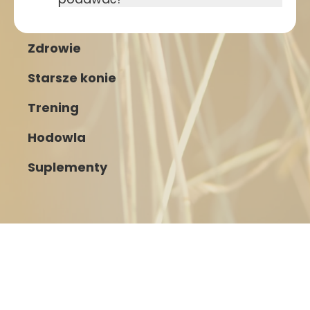
Zdrowie
Starsze konie
Trening
Hodowla
Suplementy