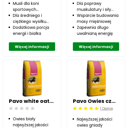
Musli dla koni
Dla poprawy
sportowych
muskulatury i siły
wszystkich dyscyplin
Dla średniego i
konia
Wsparcie budowania
ciężkiego wysiłku
masy mięśniowej
fizycznego
Dodatkowa porcja
Zapewnia długo
energii i białka
uwalnianą energię
Więcej informacji
Więcej informacji
Pavo white oats 20 kg
Pavo Owies czarny 20 kg
1 Opinie
Beoordeling: 0/5
Beoordeling: 5/5
Owies biały
Najwyższej jakości
najwyższej jakości
owies gniady