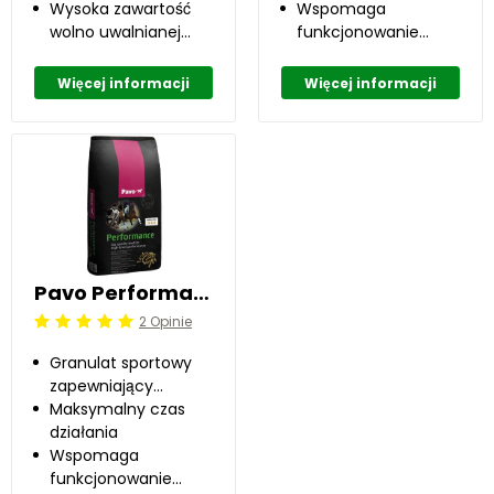
żołądkiem
Wysoka zawartość
Wspomaga
wolno uwalnianej
funkcjonowanie
energii z oleju i
mięśni
błonnika
Więcej informacji
Więcej informacji
Pavo Performance 20 kg
2 Opinie
Beoordeling: 5/5
Granulat sportowy
zapewniający
najwyższy poziom
Maksymalny czas
wydajności
działania
Wspomaga
funkcjonowanie