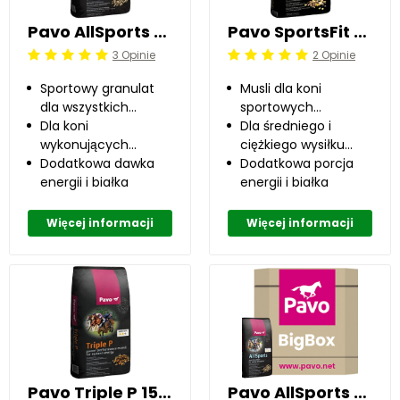
Pavo AllSports 20 kg
Pavo SportsFit 15 kg
3 Opinie
2 Opinie
Beoordeling: 5/5
Beoordeling: 5/5
Sportowy granulat
Musli dla koni
dla wszystkich
sportowych
dyscyplin
Dla koni
wszystkich dyscyplin
Dla średniego i
wykonujących
ciężkiego wysiłku
średnią i intensywną
Dodatkowa dawka
fizycznego
Dodatkowa porcja
pracę.
energii i białka
energii i białka
Więcej informacji
Więcej informacji
Pavo Triple P 15 kg
Pavo AllSports 725 kg