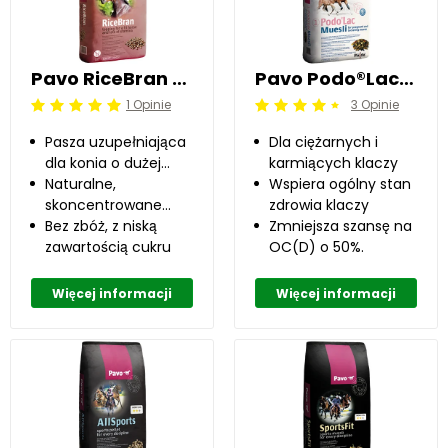
Pavo RiceBran 20 kg
Pavo Podo®Lac Muesli 15 kg
1 Opinie
3 Opinie
Beoordeling: 5/5
Beoordeling: 4.5/5
Pasza uzupełniająca
Dla ciężarnych i
dla konia o dużej
karmiących klaczy
wytrzymałości
Naturalne,
Wspiera ogólny stan
skoncentrowane
zdrowia klaczy
źródło energii
Bez zbóż, z niską
Zmniejsza szansę na
zawartością cukru
OC(D) o 50%.
Więcej informacji
Więcej informacji