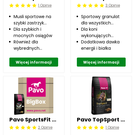
1 Opinie
3 Opinie
Beoordeling: 5/5
Beoordeling: 5/5
Musli sportowe na
Sportowy granulat
szybki zastrzyk
dla wszystkich
energii
Dla szybkich i
dyscyplin
Dla koni
mocnych osiągów
wykonujących
Również dla
średnią i intensywną
Dodatkowa dawka
wybrednych
pracę.
energii i białka
niejadków
Więcej informacji
Więcej informacji
Pavo SportsFit 450 kg
Pavo TopSport 15 kg
2 Opinie
1 Opinie
Beoordeling: 5/5
Beoordeling: 5/5