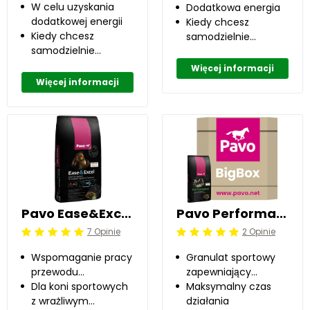
W celu uzyskania
Dodatkowa energia
dodatkowej energii
Kiedy chcesz
Kiedy chcesz
samodzielnie
samodzielnie
skomponować
skomponować
dawkę żywieniową.
Więcej informacji
dawkę żywieniową.
Więcej informacji
Pavo Ease&Excel 15 kg
Pavo Performance 725 kg
7 Opinie
2 Opinie
Beoordeling: 5/5
Beoordeling: 5/5
Wspomaganie pracy
Granulat sportowy
przewodu
zapewniający
pokarmowego
Dla koni sportowych
najwyższy poziom
Maksymalny czas
z wrażliwym
wydajności
działania