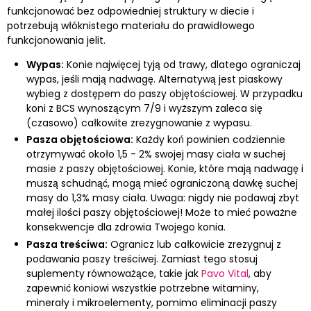
funkcjonować bez odpowiedniej struktury w diecie i
potrzebują włóknistego materiału do prawidłowego
funkcjonowania jelit.
Wypas:
Konie najwięcej tyją od trawy, dlatego ograniczaj
wypas, jeśli mają nadwagę. Alternatywą jest piaskowy
wybieg z dostępem do paszy objętościowej. W przypadku
koni z BCS wynoszącym 7/9 i wyższym zaleca się
(czasowo) całkowite zrezygnowanie z wypasu.
Pasza objętościowa:
Każdy koń powinien codziennie
otrzymywać około 1,5 - 2% swojej masy ciała w suchej
masie z paszy objętościowej. Konie, które mają nadwagę i
muszą schudnąć, mogą mieć ograniczoną dawkę suchej
masy do 1,3% masy ciała. Uwaga: nigdy nie podawaj zbyt
małej ilości paszy objętościowej! Może to mieć poważne
konsekwencje dla zdrowia Twojego konia.
Pasza treściwa:
Ogranicz lub całkowicie zrezygnuj z
podawania paszy treściwej. Zamiast tego stosuj
suplementy równoważące, takie jak
Pavo Vital
, aby
zapewnić koniowi wszystkie potrzebne witaminy,
minerały i mikroelementy, pomimo eliminacji paszy