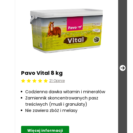
Pavo Vital 8 kg
Pa
21 Opinie
Beoordeling: 5/5
Beoo
Codzienna dawka witamin i minerałów
S
Zamiennik skoncentrowanych pasz
ni
treściwych (musli i granulaty)
Do
Nie zawiera zbóż i melasy
e
Ba
Więcej informacji
W