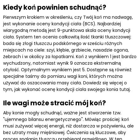
Kiedy koń powinien schudnąć?
Pierwszym krokiem w określeniu, czy Twój koń ma nadwagę,
jest wykonanie oceny kondycji ciała (BCS). Najbardziej
wiarygodną metodą jest 9-punktowa skala oceny kondycji
ciała. System ten ocenia całkowitą ilość tkanki tłuszczowej:
bada się złogi tłuszczu podskórnego w sześciu różnych
miejscach na ciele: szyi, kłębie, grzbiecie, nasadzie ogona,
żebrach i w okolicy za łopatkami. Koń z wynikiem 1 jest bardzo
wychudzony, natomiast wynik 9 oznacza ekstremalną
otyłość. Optymalnym wynikiem jest 5. Dostępne są również
specjalne taśmy do pomiaru wagi koni, których można
używać do oszacowania masy ciała. Dowiedz się więcej o
tym, jak wykonać ocenę kondycji ciała swojego konia tutaj.
Ile wagi może stracić mój koń?
Aby konie mogły schudnąć, ważne jest stworzenie tzw.
"ujemnego bilansu energetycznego". Mówiąc prościej: koń
musi zużywać więcej energii, niż dostarcza w pożywieniu, ale
bez utraty masy mięśniowej. Ćwiczenia są kluczowe, aby
proces spalania tłuszczu przebiegał prawidłowo. W ten