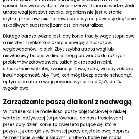
sposób koń wykorzystuje swoje rezerwy i traci na wadze. Jeśli
utrata wagi jest zbyt szybka, organizm nie jest w stanie
szybko przestawić się na nowe procesy, co powoduje krążenie
szkodliwych substancji zamiast ich neutralizacji.
Dlatego bardzo ważne jest, aby konie traciły wagę stopniowo,
a nie zbyt szybko! Koń czerpie energię z tłuszczów,
węglowodanów i białek. Zbyt szybka utrata wagi lub
niewłaściwy balans w diecie mogą prowadzić do różnych
problemów zdrowotnych, takich jak rozpad mięśni,
stłuszczenie wątroby, kwasica jelitowa, kolka, wrzody żołądka i
insulinooporność. Aby Twój koń mógł bezpiecznie schudnąć,
optymalna utrata wagi powinna wynosić od 0,5% do 1%
tygodniowo.
Zarządzanie paszą dla koni z nadwagą
W naturze koń je małe ilości paszy objętościowej o niskiej
wartości odżywczej (w porównaniu do pasz treściwych)
przez cały dzień. Konie to zwierzęta pasące się, które
pozyskują energię z włóknistej paszy objętościowej poprzez
fermentację w jelicie ślepym i grubym. Konie nie mogą