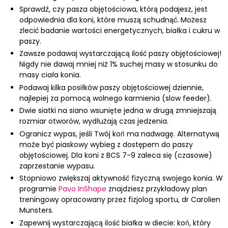
Sprawdź, czy pasza objętościowa, którą podajesz, jest
odpowiednia dla koni, które muszą schudnąć. Możesz
zlecić badanie wartości energetycznych, białka i cukru w
paszy.
Zawsze podawaj wystarczającą ilość paszy objętościowej!
Nigdy nie dawaj mniej niż 1% suchej masy w stosunku do
masy ciała konia.
Podawaj kilka posiłków paszy objętościowej dziennie,
najlepiej za pomocą wolnego karmienia (slow feeder).
Dwie siatki na siano wsunięte jedna w drugą zmniejszają
rozmiar otworów, wydłużają czas jedzenia.
Ogranicz wypas, jeśli Twój koń ma nadwagę. Alternatywą
może być piaskowy wybieg z dostępem do paszy
objętościowej. Dla koni z BCS 7-9 zaleca się (czasowe)
zaprzestanie wypasu.
Stopniowo zwiększaj aktywność fizyczną swojego konia. W
programie
Pavo InShape
znajdziesz przykładowy plan
treningowy opracowany przez fizjolog sportu, dr Carolien
Munsters.
Zapewnij wystarczającą ilość białka w diecie: koń, który