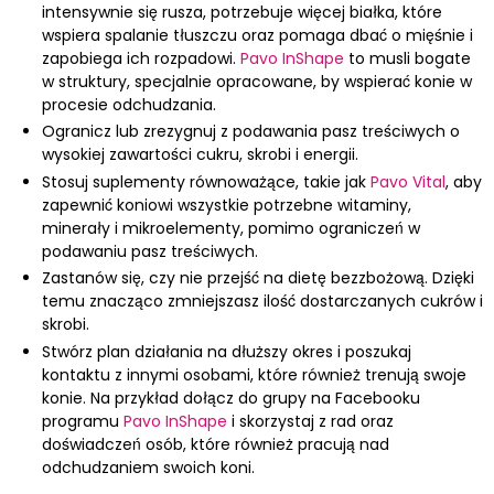
intensywnie się rusza, potrzebuje więcej białka, które
wspiera spalanie tłuszczu oraz pomaga dbać o mięśnie i
zapobiega ich rozpadowi.
Pavo InShape
to musli bogate
w struktury, specjalnie opracowane, by wspierać konie w
procesie odchudzania.
Ogranicz lub zrezygnuj z podawania pasz treściwych o
wysokiej zawartości cukru, skrobi i energii.
Stosuj suplementy równoważące, takie jak
Pavo Vital
, aby
zapewnić koniowi wszystkie potrzebne witaminy,
minerały i mikroelementy, pomimo ograniczeń w
podawaniu pasz treściwych.
Zastanów się, czy nie przejść na dietę bezzbożową. Dzięki
temu znacząco zmniejszasz ilość dostarczanych cukrów i
skrobi.
Stwórz plan działania na dłuższy okres i poszukaj
kontaktu z innymi osobami, które również trenują swoje
konie. Na przykład dołącz do grupy na Facebooku
programu
Pavo InShape
i skorzystaj z rad oraz
doświadczeń osób, które również pracują nad
odchudzaniem swoich koni.