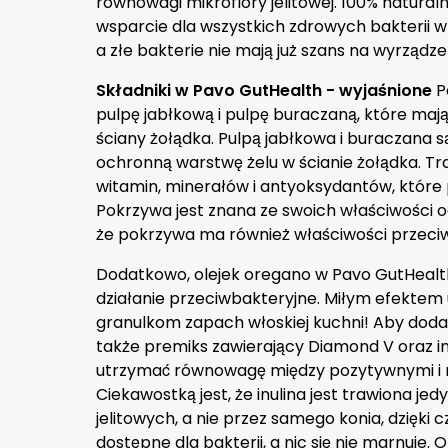
równowagi mikroflory jelitowej. 100% natura
wsparcie dla wszystkich zdrowych bakterii w 
a złe bakterie nie mają już szans na wyrządze
Składniki w Pavo GutHealth - wyjaśnione
P
pulpę jabłkową i pulpę buraczaną, które mają
ściany żołądka. Pulpą jabłkowa i buraczana 
ochronną warstwę żelu w ścianie żołądka. T
witamin, minerałów i antyoksydantów, które 
Pokrzywa jest znana ze swoich właściwości o
że pokrzywa ma również właściwości przeci
Dodatkowo, olejek oregano w Pavo GutHealth
działanie przeciwbakteryjne. Miłym efektem
granulkom zapach włoskiej kuchni! Aby dodat
także premiks zawierający Diamond V oraz inu
utrzymać równowagę między pozytywnymi i n
Ciekawostką jest, że inulina jest trawiona jed
jelitowych, a nie przez samego konia, dzięki
dostępne dla bakterii, a nic się nie marnuje