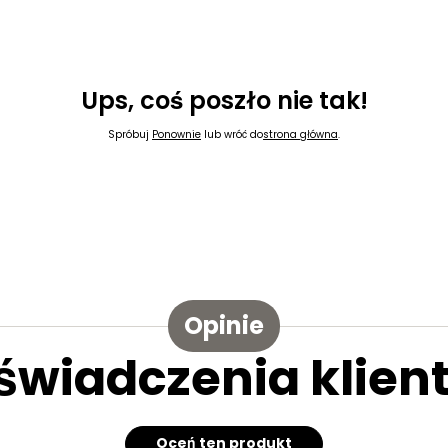
Ups, coś poszło nie tak!
Spróbuj
Ponownie
lub wróć do
strona główna
.
Opinie
świadczenia klien
Oceń ten produkt