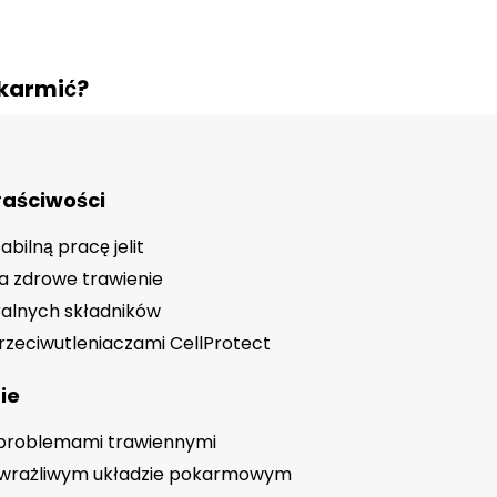
 karmić?
aściwości
abilną pracę jelit
zdrowe trawienie
ralnych składników
przeciwutleniaczami CellProtect
ie
z problemami trawiennymi
o wrażliwym układzie pokarmowym