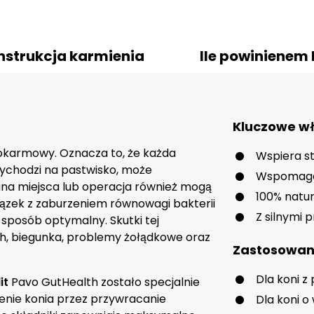
nstrukcja karmienia
Ile powinienem
Kluczowe wł
pokarmowy. Oznacza to, że każda
Wspiera st
wychodzi na pastwisko, może
Wspomaga 
na miejsca lub operacja również mogą
100% natu
ązek z zaburzeniem równowagi bakterii
Z silnymi 
 sposób optymalny. Skutki tej
h, biegunka, problemy żołądkowe oraz
Zastosowan
Dla koni 
it
Pavo GutHealth zostało specjalnie
enie konia przez przywracanie
Dla koni 