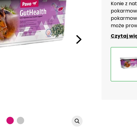
Konie z na
pokarmowy
pokarmowej
może prow
Czytaj wi