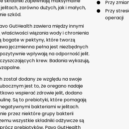
lne składniki zapewniają maksymalne
Przy zmia
jelitach, zarówno dużych, jak i małych,
Przy stres
nie szkód.
operacji
avo GutHealth zawiera między innymi
 właściwości wiązania wody i chronienia
są bogate w pektyny, które tworzą
rawa jęczmienna pełna jest niezbędnych
pozytywnie wpływają na odporność jelit.
czyszczających krew. Badania wykazują,
wzapalne.
 został dodany ze względu na swoje
 ubocznym jest to, że oregano nadaje
kowo wspierać zdrowie jelit, dodano
linę. Są to prebiotyki, które pomagają
egatywnymi bakteriami w jelitach.
ynie przez niektóre grupy bakterii
 czemu wszystkie składniki odżywcze są
. Oprócz prebiotyków, Pavo GutHealth