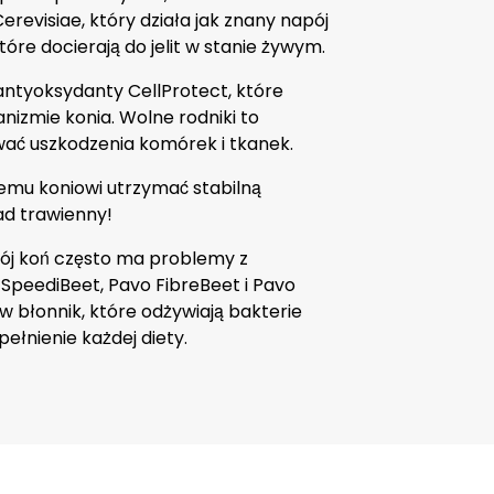
evisiae, który działa jak znany napój
tóre docierają do jelit w stanie żywym.
antyoksydanty CellProtect, które
anizmie konia. Wolne rodniki to
ć uszkodzenia komórek i tkanek.
emu koniowi utrzymać stabilną
ład trawienny!
ój koń często ma problemy z
eediBeet, Pavo FibreBeet i Pavo
 błonnik, które odżywiają bakterie
ełnienie każdej diety.