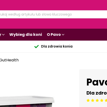
y
Wybieg dla koni
O Pavo
Dla zdrowia konia
GutHealth
Pav
Dla zdr
Beoordeling: 5/5