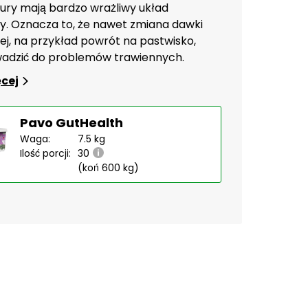
tury mają bardzo wrażliwy układ
. Oznacza to, że nawet zmiana dawki
, na przykład powrót na pastwisko,
adzić do problemów trawiennych.
ęcej
Pavo GutHealth
Waga:
7.5 kg
Ilość porcji:
30
(koń 600 kg)