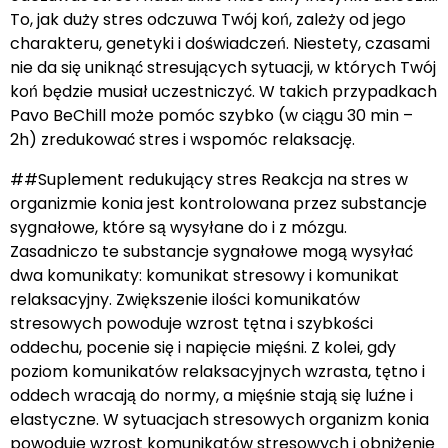
To, jak duży stres odczuwa Twój koń, zależy od jego
charakteru, genetyki i doświadczeń. Niestety, czasami
nie da się uniknąć stresujących sytuacji, w których Twój
koń będzie musiał uczestniczyć. W takich przypadkach
Pavo BeChill może pomóc szybko (w ciągu 30 min –
2h) zredukować stres i wspomóc relaksację.
##Suplement redukujący stres Reakcja na stres w
organizmie konia jest kontrolowana przez substancje
sygnałowe, które są wysyłane do i z mózgu.
Zasadniczo te substancje sygnałowe mogą wysyłać
dwa komunikaty: komunikat stresowy i komunikat
relaksacyjny. Zwiększenie ilości komunikatów
stresowych powoduje wzrost tętna i szybkości
oddechu, pocenie się i napięcie mięśni. Z kolei, gdy
poziom komunikatów relaksacyjnych wzrasta, tętno i
oddech wracają do normy, a mięśnie stają się luźne i
elastyczne. W sytuacjach stresowych organizm konia
powoduje wzrost komunikatów stresowych i obniżenie