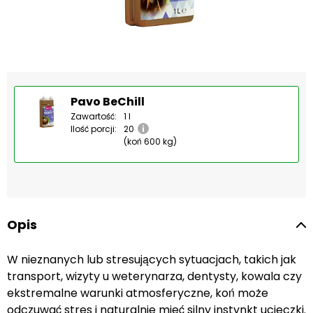
Pavo BeChill
Zawartość:
1 l
Ilość porcji:
20
(koń 600 kg)
Opis
W nieznanych lub stresujących sytuacjach, takich jak
transport, wizyty u weterynarza, dentysty, kowala czy
ekstremalne warunki atmosferyczne, koń może
odczuwać stres i naturalnie mieć silny instynkt ucieczki.