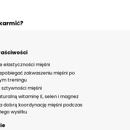
 karmić?
aściwości
 elastyczności mięśni
pobiegać zakwaszeniu mięśni po
ym treningu
 sztywności mięśni
turalną witaminę E, selen i magnez
dobrą koordynację mięśni podczas
łego wysiłku
ie