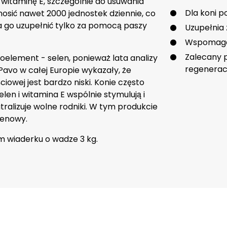
itaminę E, szczególnie do usuwania
Dla koni 
osić nawet 2000 jednostek dziennie, co
a go uzupełnić tylko za pomocą paszy
Uzupełnia 
Wspomaga 
Zalecany p
lement - selen, ponieważ lata analizy
regeneracj
avo w całej Europie wykazały, że
owej jest bardzo niski. Konie często
elen i witamina E wspólnie stymulują i
ralizuje wolne rodniki. W tym produkcie
tenowy.
m wiaderku o wadze 3 kg.