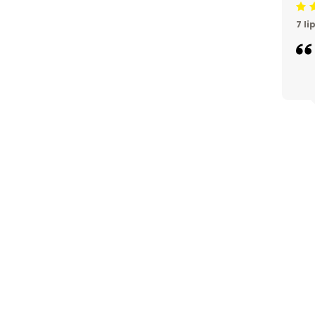
Beoor
7 li