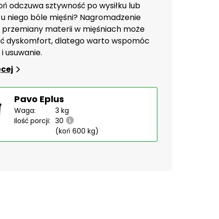
oń odczuwa sztywność po wysiłku lub
u niego bóle mięśni? Nagromadzenie
 przemiany materii w mięśniach może
 dyskomfort, dlatego warto wspomóc
 i usuwanie.
ęcej
Pavo Eplus
Waga:
3 kg
Ilość porcji:
30
(koń 600 kg)