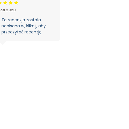
deling: 5/5
pca 2020
Ta recenzja została
napisana w, kliknij, aby
przeczytać recenzję.