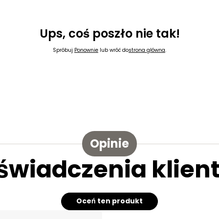
Ups, coś poszło nie tak!
Spróbuj
Ponownie
lub wróć do
strona główna
.
Opinie
świadczenia klien
Oceń ten produkt