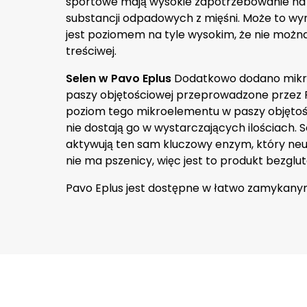
sportowe mają wysokie zapotrzebowanie na w
substancji odpadowych z mięśni. Może to wyn
jest poziomem na tyle wysokim, że nie możn
treściwej.
Selen w Pavo Eplus
Dodatkowo dodano mikroe
paszy objętościowej przeprowadzone przez P
poziom tego mikroelementu w paszy objętości
nie dostają go w wystarczających ilościach. S
aktywują ten sam kluczowy enzym, który neut
nie ma pszenicy, więc jest to produkt bezglu
Pavo Eplus jest dostępne w łatwo zamykany