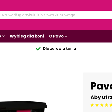
y
Wybieg dla koni
O Pavo
Dla zdrowia konia
Pav
Aby utr
Beoordeling: 5/5