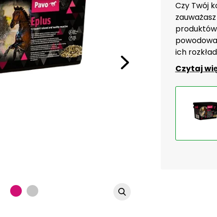
Czy Twój k
zauważasz 
produktów
powodować
ich rozkład
Czytaj wi