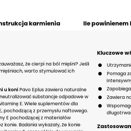
nstrukcja karmienia
Ile powinienem
Kluczowe wł
auważasz, że cierpi na ból mięśni? Jeśli
Utrzymanie
mięśniach, warto stymulować ich
Pomaga za
intensywn
Zapobiega
i u koni
Pavo Eplus zawiera naturalne
 neutralizować substancje odpadowe w
Zawiera na
witaminę E. Wiele suplementów dla
Wspomaga 
 E, pochodzącą z przemysłu naftowego.
długotrwa
iny E pochodzącej z materiałów
ez konie. Badania wykazały, że konie
Zastosowan