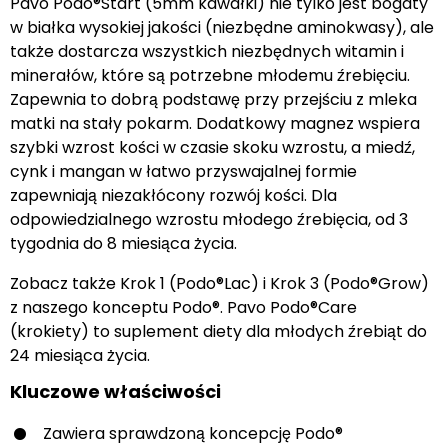
Pavo Podo®Start (5mm kawałki) nie tylko jest bogaty
w białka wysokiej jakości (niezbędne aminokwasy), ale
także dostarcza wszystkich niezbędnych witamin i
minerałów, które są potrzebne młodemu źrebięciu.
Zapewnia to dobrą podstawę przy przejściu z mleka
matki na stały pokarm. Dodatkowy magnez wspiera
szybki wzrost kości w czasie skoku wzrostu, a miedź,
cynk i mangan w łatwo przyswajalnej formie
zapewniają niezakłócony rozwój kości. Dla
odpowiedzialnego wzrostu młodego źrebięcia, od 3
tygodnia do 8 miesiąca życia.
Zobacz także Krok 1 (Podo®Lac) i Krok 3 (Podo®Grow)
z naszego konceptu Podo®. Pavo Podo®Care
(krokiety) to suplement diety dla młodych źrebiąt do
24 miesiąca życia.
Kluczowe właściwości
Zawiera sprawdzoną koncepcję Podo®