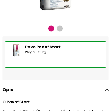
Pavo Podo®Start
Waga:
20 kg
Opis
O Pavo®Start