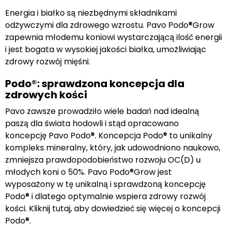
Energia i białko są niezbędnymi składnikami
odżywczymi dla zdrowego wzrostu. Pavo Podo®Grow
zapewnia młodemu koniowi wystarczającą ilość energii
i jest bogata w wysokiej jakości białka, umożliwiając
zdrowy rozwój mięśni.
Podo®: sprawdzona koncepcja dla
zdrowych kości
Pavo zawsze prowadziło wiele badań nad idealną
paszą dla świata hodowli i stąd opracowano
koncepcję Pavo Podo®. Koncepcja Podo® to unikalny
kompleks mineralny, który, jak udowodniono naukowo,
zmniejsza prawdopodobieństwo rozwoju OC(D) u
młodych koni o 50%. Pavo Podo®Grow jest
wyposażony w tę unikalną i sprawdzoną koncepcję
Podo® i dlatego optymalnie wspiera zdrowy rozwój
kości. Kliknij tutaj, aby dowiedzieć się więcej o koncepcji
Podo®.